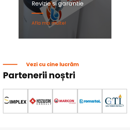
Revizie si garantie
C
Afla mai multe!
Af
Vezi cu cine lucrăm
Partenerii noștri