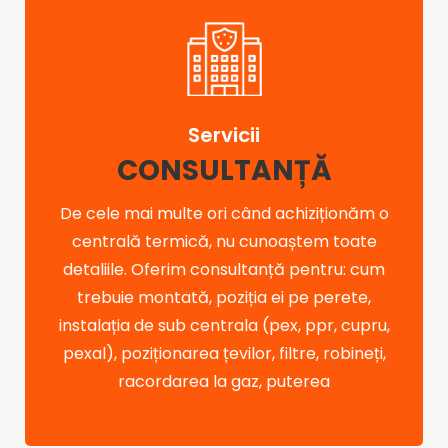
Servicii
CONSULTANȚĂ
De cele mai multe ori când achiziționăm o
centrală termică, nu cunoaștem toate
detaliile. Oferim consultanță pentru: cum
trebuie montată, poziția ei pe perete,
instalația de sub centrala (pex, ppr, cupru,
pexal), poziționarea țevilor, filtre, robineți,
racordarea la gaz, puterea