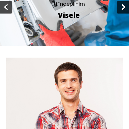
Îți îndeplinim
Visele