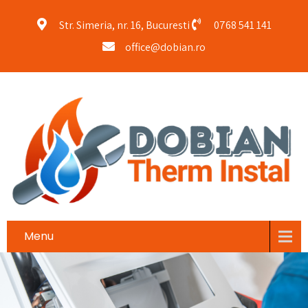
Str. Simeria, nr. 16, Bucuresti
0768 541 141
office@dobian.ro
Menu