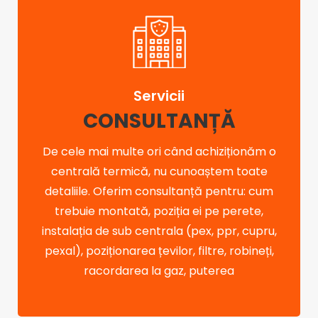
Servicii
CONSULTANȚĂ
De cele mai multe ori când achiziționăm o
centrală termică, nu cunoaștem toate
detaliile. Oferim consultanță pentru: cum
trebuie montată, poziția ei pe perete,
instalația de sub centrala (pex, ppr, cupru,
pexal), poziționarea țevilor, filtre, robineți,
racordarea la gaz, puterea