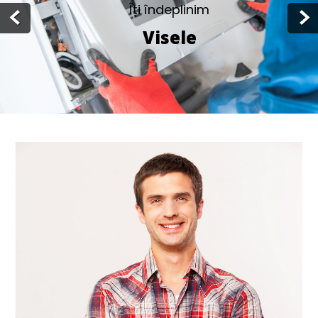
Îți îndeplinim
Visele