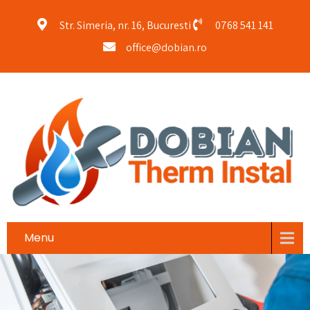
Str. Simeria, nr. 16, Bucuresti
0768 541 141
office@dobian.ro
Menu