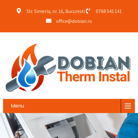
Str. Simeria, nr. 16, Bucuresti
0768 541 141
office@dobian.ro
Menu