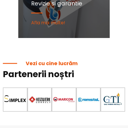
Revizie si garantie
C
Afla mai multe!
Af
Vezi cu cine lucrăm
Partenerii noștri