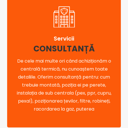
Servicii
CONSULTANȚĂ
De cele mai multe ori când achiziționăm o
centrală termică, nu cunoaștem toate
detaliile. Oferim consultanță pentru: cum
trebuie montată, poziția ei pe perete,
instalația de sub centrala (pex, ppr, cupru,
pexal), poziționarea țevilor, filtre, robineți,
racordarea la gaz, puterea