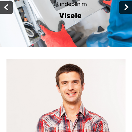
Îți îndeplinim
Visele