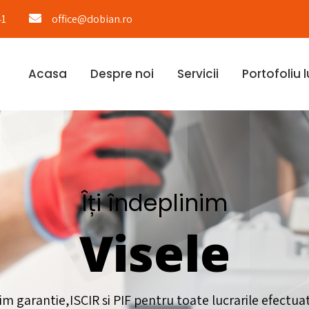
41
office@dobian.ro
Acasa
Despre noi
Servicii
Portofoliu l
Îți îndeplinim
Visele
im garantie,ISCIR si PIF pentru toate lucrarile efectua