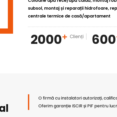
Coloane apă rece/apă caldă, montaj robin
subsol, montaj și reparații hidrofoare, rep
centrale termice de casă/apartament
2000
600
Clienți
O firmă cu instalatori autorizați, calific
al
Oferim garanție ISCIR și PIF pentru lucr