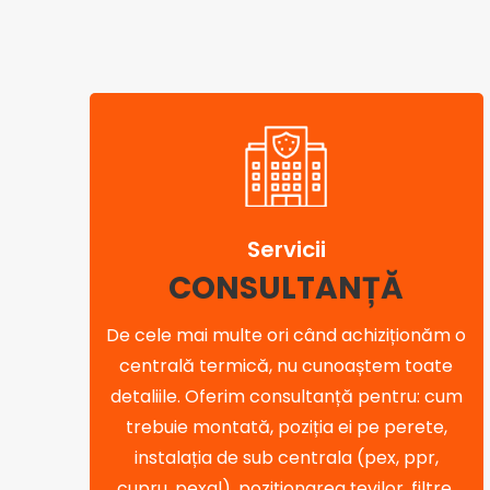
Servicii
CONSULTANȚĂ
De cele mai multe ori când achiziționăm o
centrală termică, nu cunoaștem toate
detaliile. Oferim consultanță pentru: cum
trebuie montată, poziția ei pe perete,
instalația de sub centrala (pex, ppr,
cupru, pexal), poziționarea țevilor, filtre,