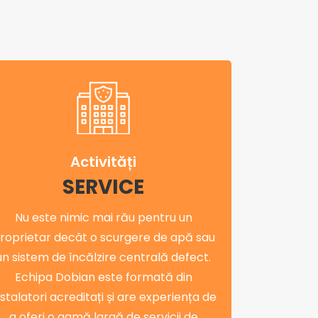
Activități
SERVICE
Nu este nimic mai rău pentru un
roprietar decât o scurgere de apă sau
un sistem de încălzire centrală defect.
Echipa Dobian este formată din
nstalatori acreditați și are experiența de
a oferi o gamă largă de servicii de