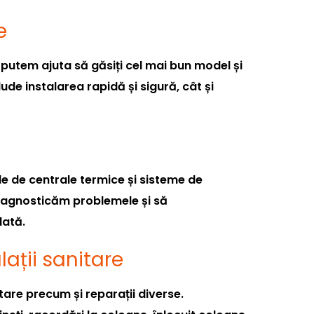
e
putem ajuta să găsiți cel mai bun model și
lude instalarea rapidă și sigură, cât și
le de centrale termice și sisteme de
diagnosticăm problemele și să
dată.
alații sanitare
itare precum și reparații diverse.