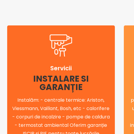
Servicii
INSTALARE SI
GARANȚIE
Instalăm: - centrale termice: Ariston,
p
Viessmann, Vaillant, Bosh, etc - calorifere
- corpuri de incalzire - pompe de caldura
- termostat ambiental Oferim garanție
i
ISCIR și PIF pentru toate lucrările