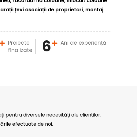
eți, racordări la coloane, înlocuit coloane
arații țevi asociații de proprietari, montaj
6
Proiecte
Ani de experiență
finalizate
ați pentru diversele necesități ale clienților.
ările efectuate de noi.