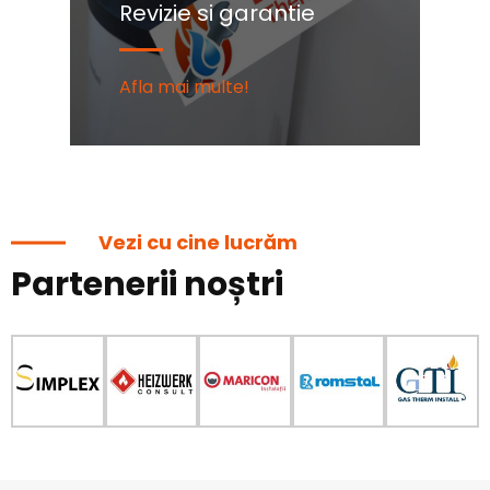
Revizie si garantie
C
Afla mai multe!
Af
Vezi cu cine lucrăm
Partenerii noștri