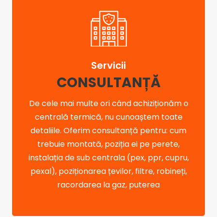
Servicii
CONSULTANȚĂ
De cele mai multe ori când achiziționăm o
centrală termică, nu cunoaștem toate
detaliile. Oferim consultanță pentru: cum
trebuie montată, poziția ei pe perete,
instalația de sub centrala (pex, ppr, cupru,
pexal), poziționarea țevilor, filtre, robineți,
racordarea la gaz, puterea