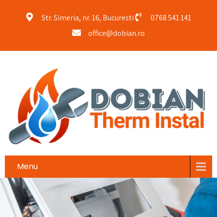
Str. Simeria, nr. 16, Bucuresti
0768 541 141
office@dobian.ro
Menu