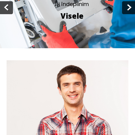
Îți îndeplinim
Visele