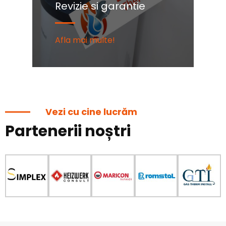
Revizie si garantie
C
Afla mai multe!
Af
Vezi cu cine lucrăm
Partenerii noștri