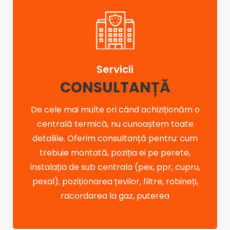
Servicii
CONSULTANȚĂ
De cele mai multe ori când achiziționăm o
centrală termică, nu cunoaștem toate
detaliile. Oferim consultanță pentru: cum
trebuie montată, poziția ei pe perete,
instalația de sub centrala (pex, ppr, cupru,
pexal), poziționarea țevilor, filtre, robineți,
racordarea la gaz, puterea