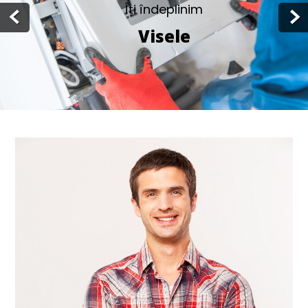
Îți îndeplinim
Visele