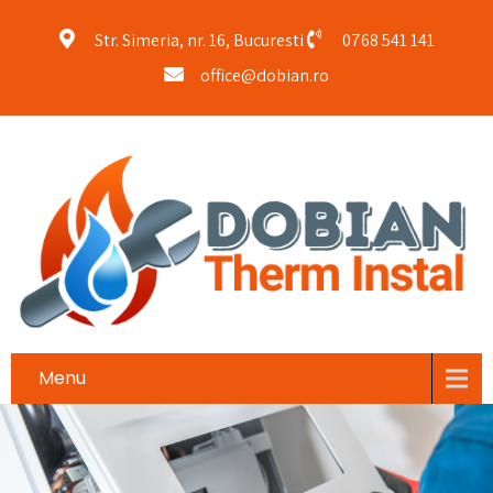
Str. Simeria, nr. 16, Bucuresti
0768 541 141
office@dobian.ro
Menu