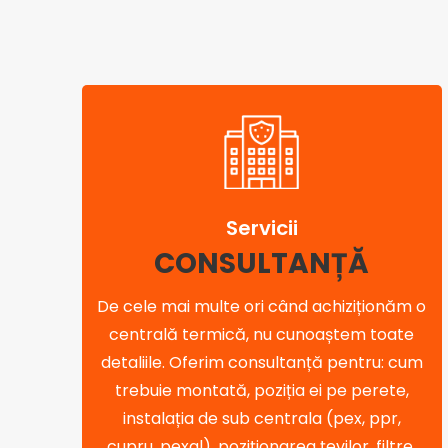
Servicii
CONSULTANȚĂ
De cele mai multe ori când achiziționăm o
centrală termică, nu cunoaștem toate
detaliile. Oferim consultanță pentru: cum
trebuie montată, poziția ei pe perete,
instalația de sub centrala (pex, ppr,
cupru, pexal), poziționarea țevilor, filtre,