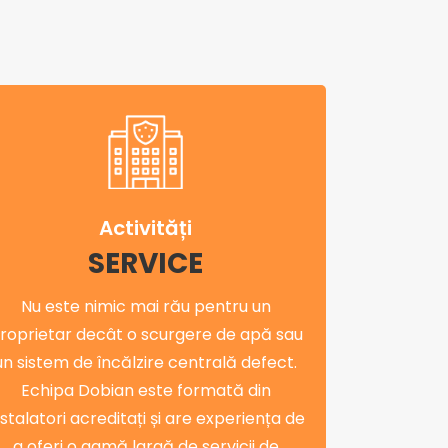
Activități
SERVICE
Nu este nimic mai rău pentru un
roprietar decât o scurgere de apă sau
un sistem de încălzire centrală defect.
Echipa Dobian este formată din
nstalatori acreditați și are experiența de
a oferi o gamă largă de servicii de