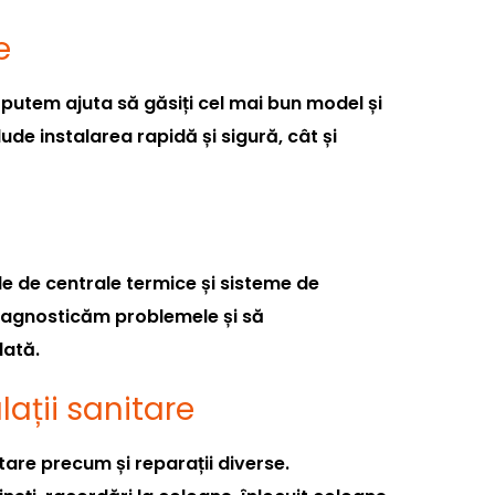
e
putem ajuta să găsiți cel mai bun model și
lude instalarea rapidă și sigură, cât și
le de centrale termice și sisteme de
diagnosticăm problemele și să
dată.
alații sanitare
itare precum și reparații diverse.