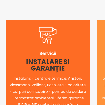
Servicii
INSTALARE SI
GARANȚIE
Instalăm: - centrale termice: Ariston,
p
Viessmann, Vaillant, Bosh, etc - calorifere
- corpuri de incalzire - pompe de caldura
- termostat ambiental Oferim garanție
i
ISCIR și PIF pentru toate lucrările