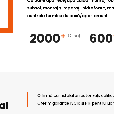
Coloane apă rece/apă caldă, montaj robin
subsol, montaj și reparații hidrofoare, rep
centrale termice de casă/apartament
2000
600
Clienți
O firmă cu instalatori autorizați, calific
al
Oferim garanție ISCIR și PIF pentru lucr