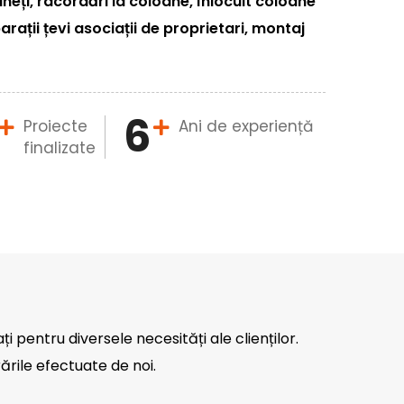
eți, racordări la coloane, înlocuit coloane
arații țevi asociații de proprietari, montaj
6
Proiecte
Ani de experiență
finalizate
ați pentru diversele necesități ale clienților.
ările efectuate de noi.