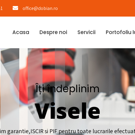
41
office@dobian.ro
Acasa
Despre noi
Servicii
Portofoliu l
Îți îndeplinim
Visele
im garantie,ISCIR si PIF pentru toate lucrarile efectua