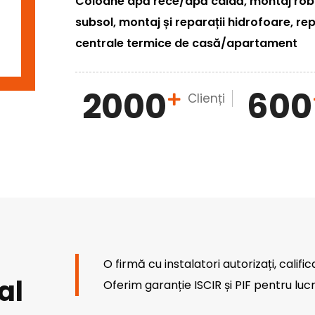
Coloane apă rece/apă caldă, montaj robin
subsol, montaj și reparații hidrofoare, rep
centrale termice de casă/apartament
2000
600
Clienți
O firmă cu instalatori autorizați, calific
al
Oferim garanție ISCIR și PIF pentru lucr