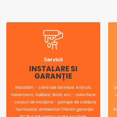
Servicii
INSTALARE SI
GARANȚIE
Instalăm: - centrale termice: Ariston,
p
Viessmann, Vaillant, Bosh, etc - calorifere
- corpuri de incalzire - pompe de caldura
- termostat ambiental Oferim garanție
i
ISCIR și PIF pentru toate lucrările