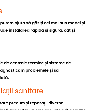
e
putem ajuta să găsiți cel mai bun model și
lude instalarea rapidă și sigură, cât și
le de centrale termice și sisteme de
diagnosticăm problemele și să
dată.
alații sanitare
itare precum și reparații diverse.