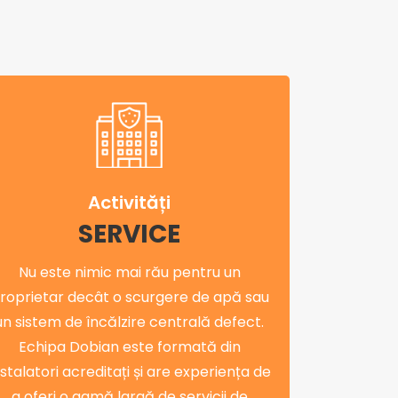
Activități
SERVICE
Nu este nimic mai rău pentru un
roprietar decât o scurgere de apă sau
un sistem de încălzire centrală defect.
Echipa Dobian este formată din
nstalatori acreditați și are experiența de
a oferi o gamă largă de servicii de