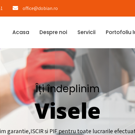
41
office@dobian.ro
Acasa
Despre noi
Servicii
Portofoliu l
Îți îndeplinim
Visele
im garantie,ISCIR si PIF pentru toate lucrarile efectua