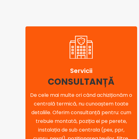
Servicii
CONSULTANȚĂ
De cele mai multe ori când achiziționăm o
centrală termică, nu cunoaștem toate
detaliile. Oferim consultanță pentru: cum
trebuie montată, poziția ei pe perete,
instalația de sub centrala (pex, ppr,
cupru, pexal), poziționarea țevilor, filtre,