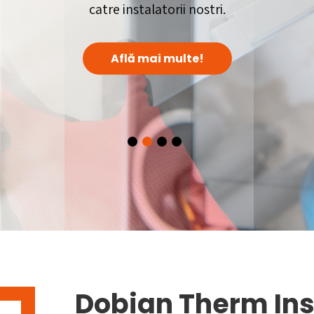
catre instalatorii nostri.
Află mai multe!
Dobian Therm Ins