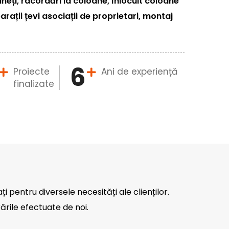
eți, racordări la coloane, înlocuit coloane
arații țevi asociații de proprietari, montaj
6
Proiecte
Ani de experiență
finalizate
ați pentru diversele necesități ale clienților.
ările efectuate de noi.