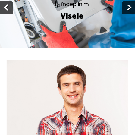
Îți îndeplinim
Visele