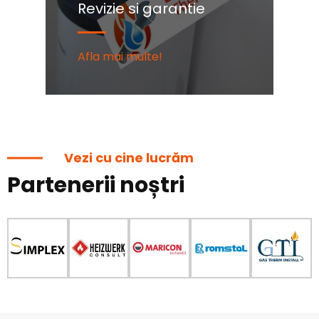
Revizie si garantie
C
Afla mai multe!
Af
Vezi cu cine lucrăm
Partenerii noștri