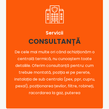
Servicii
CONSULTANȚĂ
De cele mai multe ori când achiziționăm o
centrală termică, nu cunoaștem toate
detaliile. Oferim consultanță pentru: cum
trebuie montată, poziția ei pe perete,
instalația de sub centrala (pex, ppr, cupru,
pexal), poziționarea țevilor, filtre, robineți,
racordarea la gaz, puterea