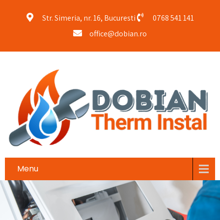
Str. Simeria, nr. 16, Bucuresti
0768 541 141
office@dobian.ro
Menu