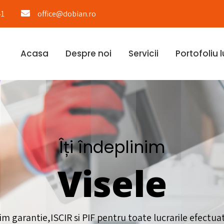
41
office@dobian.ro
Acasa
Despre noi
Servicii
Portofoliu l
Îți îndeplinim
Visele
im garantie,ISCIR si PIF pentru toate lucrarile efectua