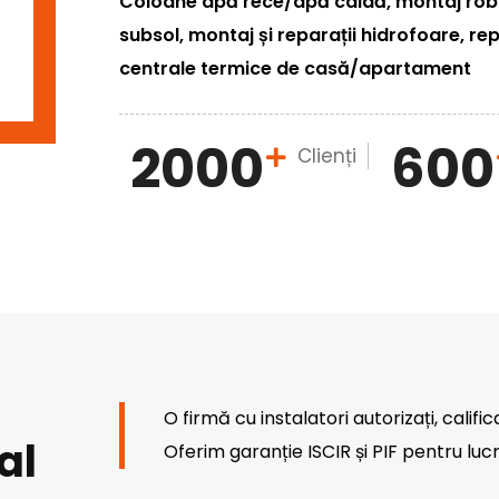
Coloane apă rece/apă caldă, montaj robin
subsol, montaj și reparații hidrofoare, rep
centrale termice de casă/apartament
2000
600
Clienți
O firmă cu instalatori autorizați, calific
al
Oferim garanție ISCIR și PIF pentru lucr