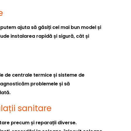
e
putem ajuta să găsiți cel mai bun model și
lude instalarea rapidă și sigură, cât și
le de centrale termice și sisteme de
diagnosticăm problemele și să
dată.
alații sanitare
itare precum și reparații diverse.