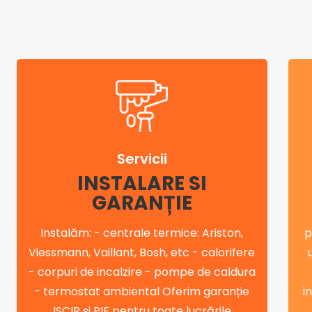
Servicii
INSTALARE SI
GARANȚIE
Instalăm: - centrale termice: Ariston,
p
Viessmann, Vaillant, Bosh, etc - calorifere
- corpuri de incalzire - pompe de caldura
- termostat ambiental Oferim garanție
i
ISCIR și PIF pentru toate lucrările