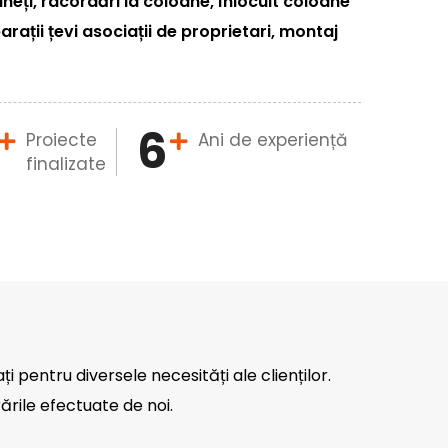
eți, racordări la coloane, înlocuit coloane
arații țevi asociații de proprietari, montaj
6
Proiecte
Ani de experiență
finalizate
ați pentru diversele necesități ale clienților.
ările efectuate de noi.