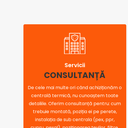
Servicii
CONSULTANȚĂ
De cele mai multe ori când achiziționăm o
centrală termică, nu cunoaștem toate
detaliile. Oferim consultanță pentru: cum
trebuie montată, poziția ei pe perete,
instalația de sub centrala (pex, ppr,
cupru, pexal), poziționarea țevilor, filtre,