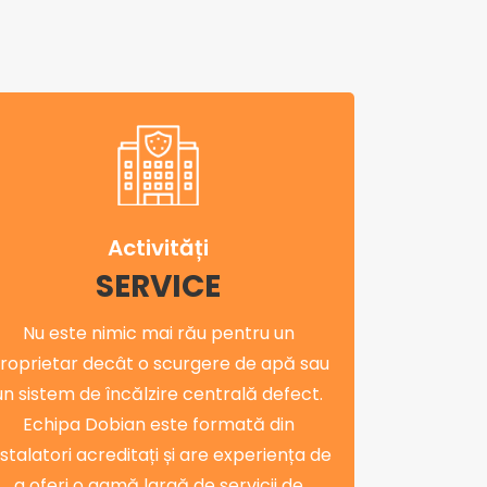
Activități
SERVICE
Nu este nimic mai rău pentru un
roprietar decât o scurgere de apă sau
un sistem de încălzire centrală defect.
Echipa Dobian este formată din
nstalatori acreditați și are experiența de
a oferi o gamă largă de servicii de