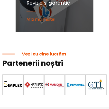
Revizie si garantie
C
Afla mai multe!
Af
Vezi cu cine lucrăm
Partenerii noștri