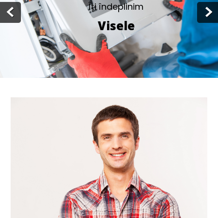
Îți îndeplinim
Visele