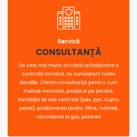
Servicii
CONSULTANȚĂ
De cele mai multe ori când achiziționăm o
centrală termică, nu cunoaștem toate
detaliile. Oferim consultanță pentru: cum
trebuie montată, poziția ei pe perete,
instalația de sub centrala (pex, ppr, cupru,
pexal), poziționarea țevilor, filtre, robineți,
racordarea la gaz, puterea