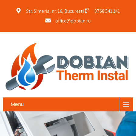
Str. Simeria, nr. 16, Bucuresti
0768 541 141
office@dobian.ro
Menu