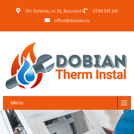
Str. Simeria, nr. 16, Bucuresti
0768 541 141
office@dobian.ro
Menu