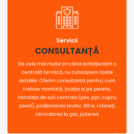
Servicii
CONSULTANȚĂ
De cele mai multe ori când achiziționăm o
centrală termică, nu cunoaștem toate
detaliile. Oferim consultanță pentru: cum
trebuie montată, poziția ei pe perete,
instalația de sub centrala (pex, ppr, cupru,
pexal), poziționarea țevilor, filtre, robineți,
racordarea la gaz, puterea