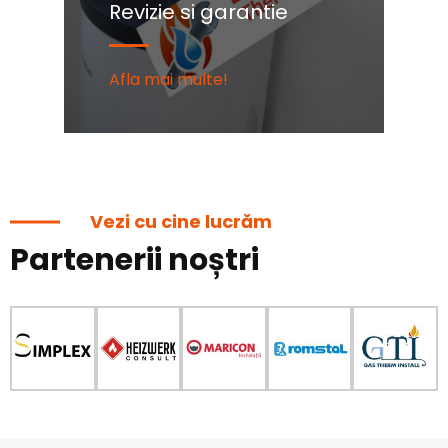
Revizie si garantie
C
Afla mai multe!
Af
Vezi cu cine lucrăm
Partenerii noștri