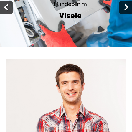
Îți îndeplinim
Visele