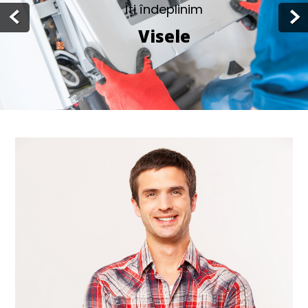
Îți îndeplinim
Visele