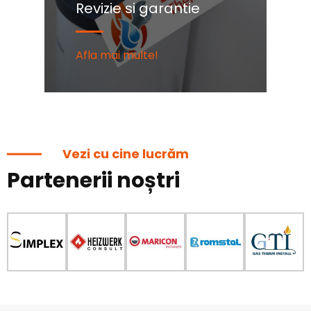
Revizie si garantie
C
Afla mai multe!
Af
Vezi cu cine lucrăm
Partenerii noștri