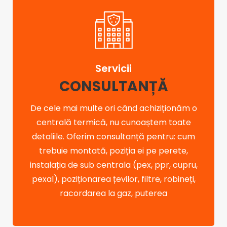
Servicii
CONSULTANȚĂ
De cele mai multe ori când achiziționăm o
centrală termică, nu cunoaștem toate
detaliile. Oferim consultanță pentru: cum
trebuie montată, poziția ei pe perete,
instalația de sub centrala (pex, ppr, cupru,
pexal), poziționarea țevilor, filtre, robineți,
racordarea la gaz, puterea