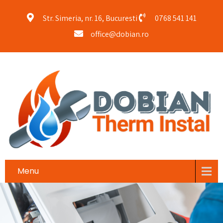
Str. Simeria, nr. 16, Bucuresti
0768 541 141
office@dobian.ro
Menu