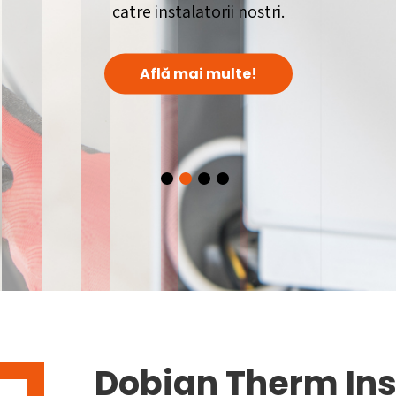
catre instalatorii nostri.
Află mai multe!
Dobian Therm Ins