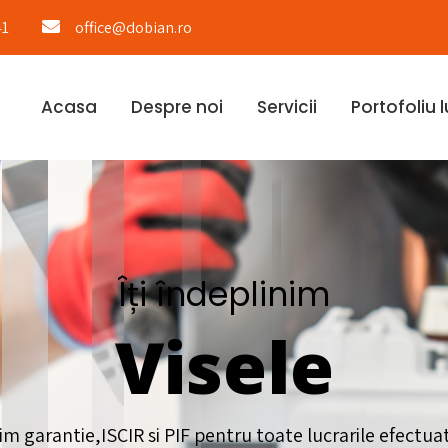
41
office@dobian.ro
Acasa
Despre noi
Servicii
Portofoliu l
Îți îndeplinim
Visele
im garantie,ISCIR si PIF pentru toate lucrarile efectua