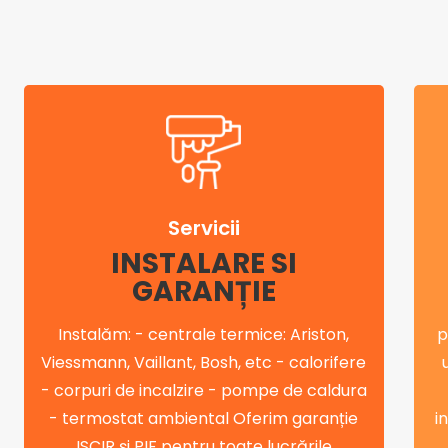
Servicii
INSTALARE SI
GARANȚIE
Instalăm: - centrale termice: Ariston,
p
Viessmann, Vaillant, Bosh, etc - calorifere
- corpuri de incalzire - pompe de caldura
- termostat ambiental Oferim garanție
i
ISCIR și PIF pentru toate lucrările