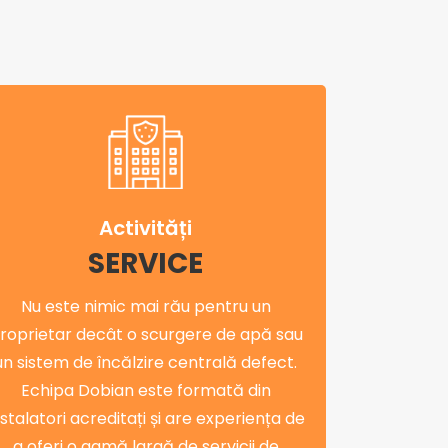
Activități
SERVICE
Nu este nimic mai rău pentru un
roprietar decât o scurgere de apă sau
un sistem de încălzire centrală defect.
Echipa Dobian este formată din
nstalatori acreditați și are experiența de
a oferi o gamă largă de servicii de