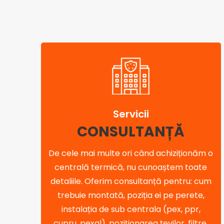
Servicii
CONSULTANȚĂ
De cele mai multe ori când achiziționăm o
centrală termică, nu cunoaștem toate
detaliile. Oferim consultanță pentru: cum
trebuie montată, poziția ei pe perete,
instalația de sub centrala (pex, ppr,
cupru, pexal), poziționarea țevilor, filtre,