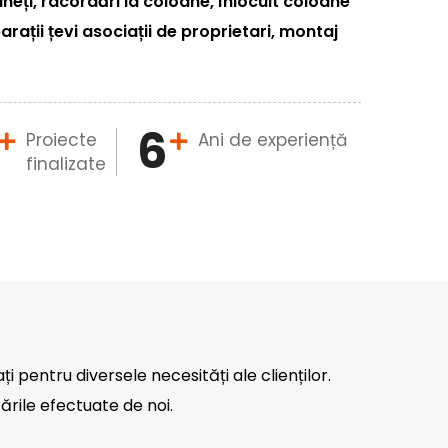
eți, racordări la coloane, înlocuit coloane
arații țevi asociații de proprietari, montaj
6
Proiecte
Ani de experiență
finalizate
ați pentru diversele necesități ale clienților.
ările efectuate de noi.