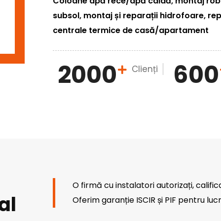
Coloane apă rece/apă caldă, montaj robin
subsol, montaj și reparații hidrofoare, rep
centrale termice de casă/apartament
2000
600
Clienți
O firmă cu instalatori autorizați, calific
al
Oferim garanție ISCIR și PIF pentru lucr