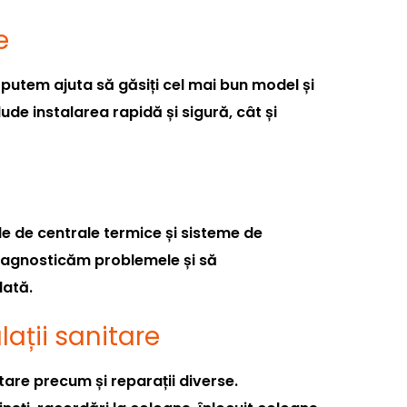
e
putem ajuta să găsiți cel mai bun model și
lude instalarea rapidă și sigură, cât și
le de centrale termice și sisteme de
diagnosticăm problemele și să
dată.
alații sanitare
itare precum și reparații diverse.