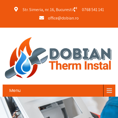
Str. Simeria, nr. 16, Bucuresti
0768 541 141
office@dobian.ro
Menu