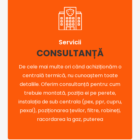
Servicii
CONSULTANȚĂ
De cele mai multe ori când achiziționăm o
centrală termică, nu cunoaștem toate
detaliile. Oferim consultanță pentru: cum
trebuie montată, poziția ei pe perete,
instalația de sub centrala (pex, ppr, cupru,
pexal), poziționarea țevilor, filtre, robineți,
racordarea la gaz, puterea