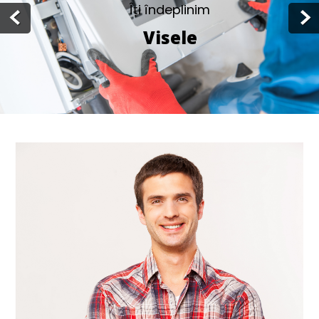
Îți îndeplinim
Visele