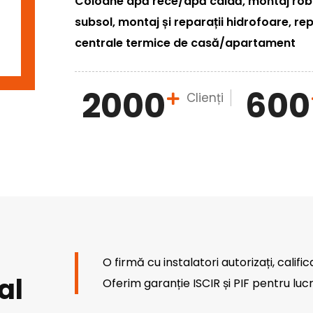
Coloane apă rece/apă caldă, montaj robin
subsol, montaj și reparații hidrofoare, rep
centrale termice de casă/apartament
2000
600
Clienți
O firmă cu instalatori autorizați, calific
al
Oferim garanție ISCIR și PIF pentru lucr