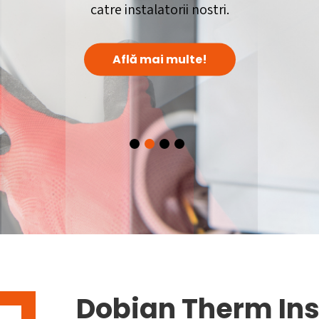
catre instalatorii nostri.
Află mai multe!
Dobian Therm Ins