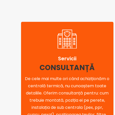
Servicii
CONSULTANȚĂ
De cele mai multe ori când achiziționăm o
centrală termică, nu cunoaștem toate
detaliile. Oferim consultanță pentru: cum
trebuie montată, poziția ei pe perete,
instalația de sub centrala (pex, ppr,
cupru, pexal), poziționarea țevilor, filtre,