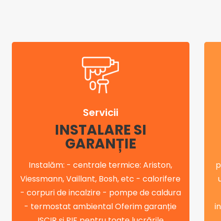
Servicii
INSTALARE SI
GARANȚIE
Instalăm: - centrale termice: Ariston,
p
Viessmann, Vaillant, Bosh, etc - calorifere
- corpuri de incalzire - pompe de caldura
- termostat ambiental Oferim garanție
i
ISCIR și PIF pentru toate lucrările