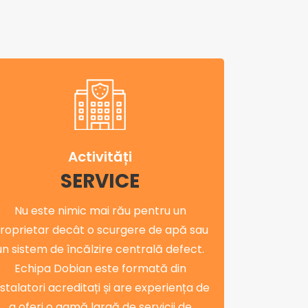
Activități
SERVICE
Nu este nimic mai rău pentru un
roprietar decât o scurgere de apă sau
un sistem de încălzire centrală defect.
Echipa Dobian este formată din
nstalatori acreditați și are experiența de
a oferi o gamă largă de servicii de