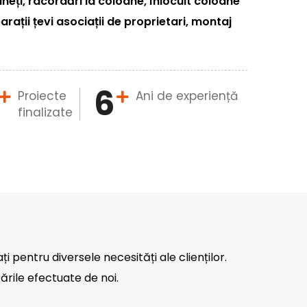
eți, racordări la coloane, înlocuit coloane
arații țevi asociații de proprietari, montaj
6
Proiecte
Ani de experiență
finalizate
ați pentru diversele necesități ale clienților.
ările efectuate de noi.