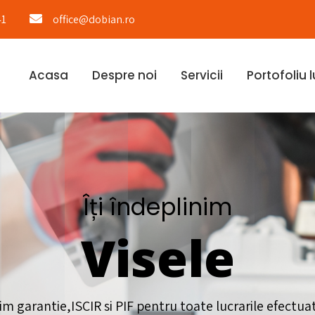
41
office@dobian.ro
Acasa
Despre noi
Servicii
Portofoliu l
Îți îndeplinim
Visele
im garantie,ISCIR si PIF pentru toate lucrarile efectua