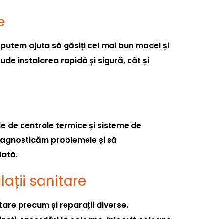
e
putem ajuta să găsiți cel mai bun model și
lude instalarea rapidă și sigură, cât și
le de centrale termice și sisteme de
diagnosticăm problemele și să
dată.
alații sanitare
itare precum și reparații diverse.